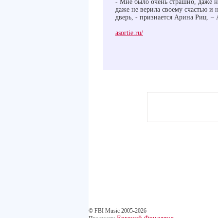
- Мне было очень страшно, даже не
даже не верила своему счастью и 
дверь, - признается Арина Риц. –
asortie.ru/
© FBI Music 2005-2026