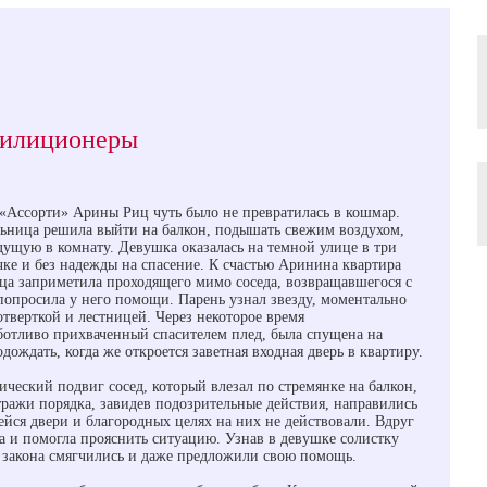
милиционеры
 «Ассорти» Арины Риц чуть было не превратилась в кошмар.
ьница решила выйти на балкон, подышать свежим воздухом,
едущую в комнату. Девушка оказалась на темной улице в три
чке и без надежды на спасение. К счастью Аринина квартира
ица заприметила проходящего мимо соседа, возвращавшегося с
попросила у него помощи. Парень узнал звезду, моментально
отверткой и лестницей. Через некоторое время
аботливо прихваченный спасителем плед, была спущена на
дождать, когда же откроется заветная входная дверь в квартиру.
ческий подвиг сосед, который влезал по стремянке на балкон,
ражи порядка, завидев подозрительные действия, направились
йся двери и благородных целях на них не действовали. Вдруг
а и помогла прояснить ситуацию. Узнав в девушке солистку
 закона смягчились и даже предложили свою помощь.