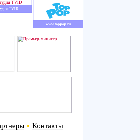
удия TVID
www.toppop.ru
артнеры
▪
Контакты