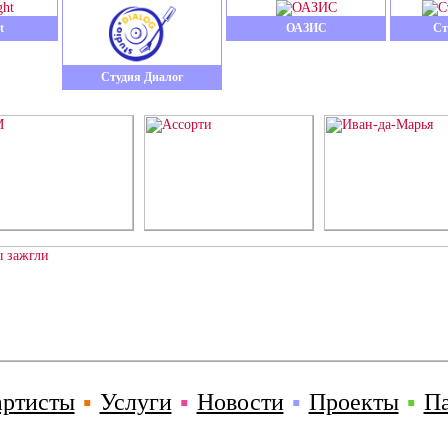
t
ОАЗИС
Ст
Студия Диалог
артисты
▪
Услуги
▪
Новости
▪
Проекты
▪
П