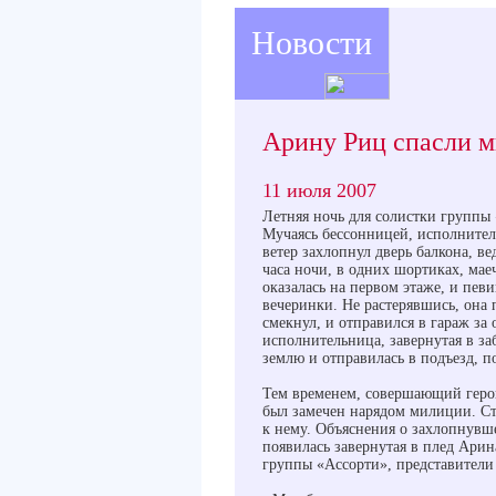
Новости
Арину Риц спасли 
11 июля 2007
Летняя ночь для солистки группы
Мучаясь бессонницей, исполнител
ветер захлопнул дверь балкона, в
часа ночи, в одних шортиках, мае
оказалась на первом этаже, и пев
вечеринки. Не растерявшись, она 
смекнул, и отправился в гараж за 
исполнительница, завернутая в з
землю и отправилась в подъезд, по
Тем временем, совершающий герои
был замечен нарядом милиции. Ст
к нему. Объяснения о захлопнувше
появилась завернутая в плед Арин
группы «Ассорти», представители