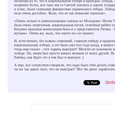
несмотря на то, что в национальном отборе я проиграл Лободе, 
искренне болел, все-таки мы со Светой учились в одном эстрад
и плюс, были главными фаворитами украинского отбора. Лобода
пела очень достойно. Жаль, что ее так невысоко оценили».
«Очень сильно я симпатизировал певице из Молодовы- Нелли Чо
была очень энергичная, национальная песня, отличные ребята та
Безумно красивая композиция была и у представителя Литвы - 
музыка». Опять же, жаль, что никто его не оценил.
И, естественно, без всяких сомнений, главную победу я пророчи
национальному отбору, а это было уже пол года назад, я нашел
тогда еще сказал - этот парень выиграет! Многие не понимали 
победе. Но, вчера был просто шквал звонков от моих друзей. В
Рыбака, как будто это я там был и выиграл :)
А еще, все сочувствуя говорили, что надо было тебе делать став
ты же так давно знал, что он выиграет! Мог бы денег заработать!
Опубл