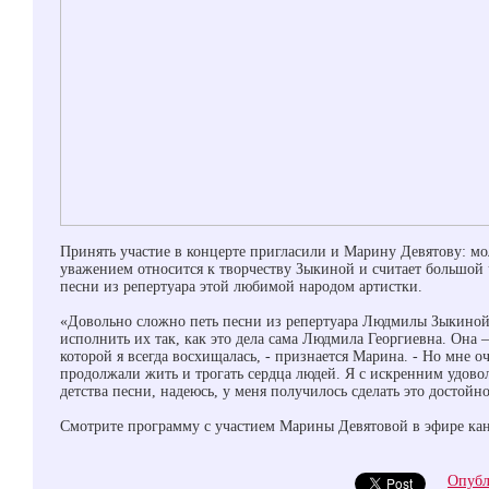
Принять участие в концерте пригласили и Марину Девятову: м
уважением относится к творчеству Зыкиной и считает большой
песни из репертуара этой любимой народом артистки.
«Довольно сложно петь песни из репертуара Людмилы Зыкиной,
исполнить их так, как это дела сама Людмила Георгиевна. Она 
которой я всегда восхищалась, - признается Марина. - Но мне оч
продолжали жить и трогать сердца людей. Я с искренним удов
детства песни, надеюсь, у меня получилось сделать это достойн
Смотрите программу с участием Марины Девятовой в эфире кана
Опубл