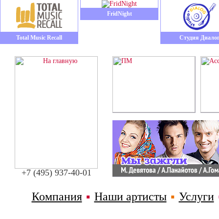
FridNight
Total Music Recall
Студия Диало
+7 (495) 937-40-01
Компания
▪
Наши артисты
▪
Услуги